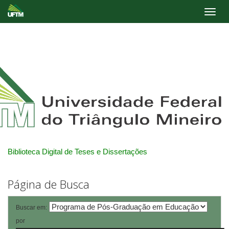
Skip
navigation
Biblioteca Digital de Teses e Dissertações
Página de Busca
Buscar em:
por