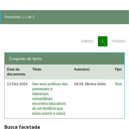
Resultado 1-1 de 1.
Anterior
1
Próximo
Conjunto de itens:
Data do
Título
Autor(es)
Tipo
documento
13-Dez-2024
Nas asas poéticas das
SILVA, Monica Izilda
Tese
juventudes e
lideranças
comunitárias:
encontros educativos
de um território que
pulsa sopros e vozes
Busca facetada