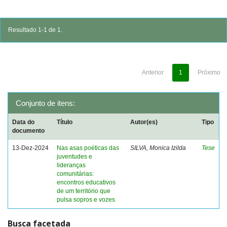
Resultado 1-1 de 1.
Anterior
1
Próximo
Conjunto de itens:
Data do
Título
Autor(es)
Tipo
documento
13-Dez-2024
Nas asas poéticas das
SILVA, Monica Izilda
Tese
juventudes e
lideranças
comunitárias:
encontros educativos
de um território que
pulsa sopros e vozes
Busca facetada