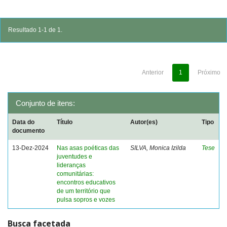
Resultado 1-1 de 1.
Anterior
1
Próximo
Conjunto de itens:
Data do
Título
Autor(es)
Tipo
documento
13-Dez-2024
Nas asas poéticas das
SILVA, Monica Izilda
Tese
juventudes e
lideranças
comunitárias:
encontros educativos
de um território que
pulsa sopros e vozes
Busca facetada