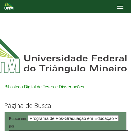
Skip
navigation
Biblioteca Digital de Teses e Dissertações
Página de Busca
Buscar em:
por