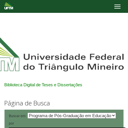
Skip
navigation
Biblioteca Digital de Teses e Dissertações
Página de Busca
Buscar em:
por