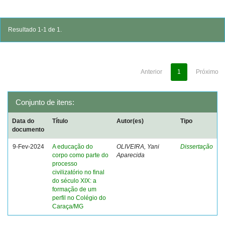
Resultado 1-1 de 1.
Anterior
1
Próximo
Conjunto de itens:
Data do
Título
Autor(es)
Tipo
documento
9-Fev-2024
A educação do
OLIVEIRA, Yani
Dissertação
corpo como parte do
Aparecida
processo
civilizatório no final
do século XIX: a
formação de um
perfil no Colégio do
Caraça/MG