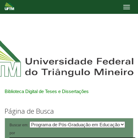
Skip
navigation
Biblioteca Digital de Teses e Dissertações
Página de Busca
Buscar em:
por