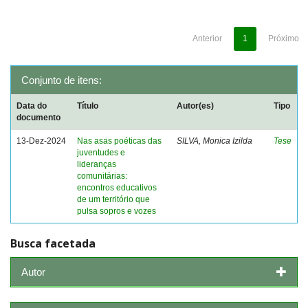
Anterior
1
Próximo
Conjunto de itens:
Data do
Título
Autor(es)
Tipo
documento
13-Dez-2024
Nas asas poéticas das
SILVA, Monica Izilda
Tese
juventudes e
lideranças
comunitárias:
encontros educativos
de um território que
pulsa sopros e vozes
Busca facetada
Autor