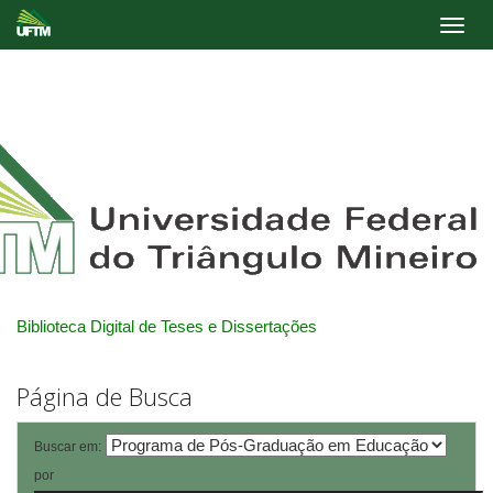
Skip
navigation
Biblioteca Digital de Teses e Dissertações
Página de Busca
Buscar em:
por