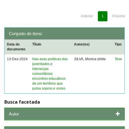
Anterior
1
Próximo
Conjunto de itens:
Data do
Título
Autor(es)
Tipo
documento
13-Dez-2024
Nas asas poéticas das
SILVA, Monica Izilda
Tese
juventudes e
lideranças
comunitárias:
encontros educativos
de um território que
pulsa sopros e vozes
Busca facetada
Autor