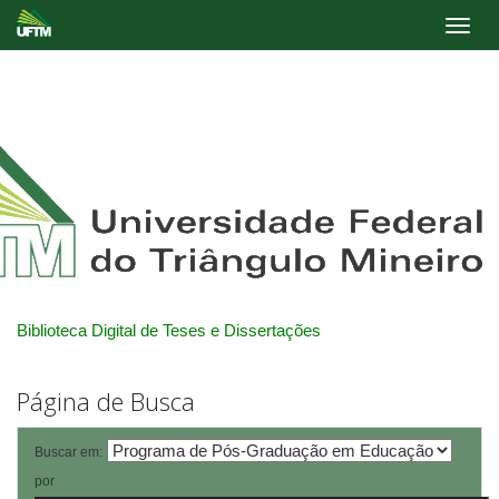
Skip
navigation
Biblioteca Digital de Teses e Dissertações
Página de Busca
Buscar em:
por