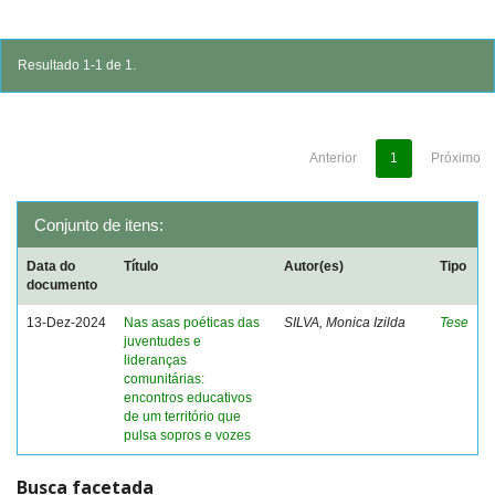
Resultado 1-1 de 1.
Anterior
1
Próximo
Conjunto de itens:
Data do
Título
Autor(es)
Tipo
documento
13-Dez-2024
Nas asas poéticas das
SILVA, Monica Izilda
Tese
juventudes e
lideranças
comunitárias:
encontros educativos
de um território que
pulsa sopros e vozes
Busca facetada