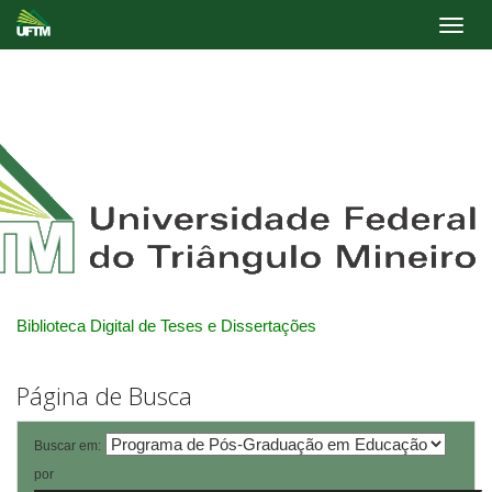
Skip
navigation
Biblioteca Digital de Teses e Dissertações
Página de Busca
Buscar em:
por