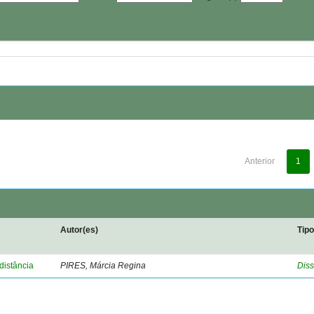
Anterior
1
Autor(es)
Tip
distância
PIRES, Márcia Regina
Diss