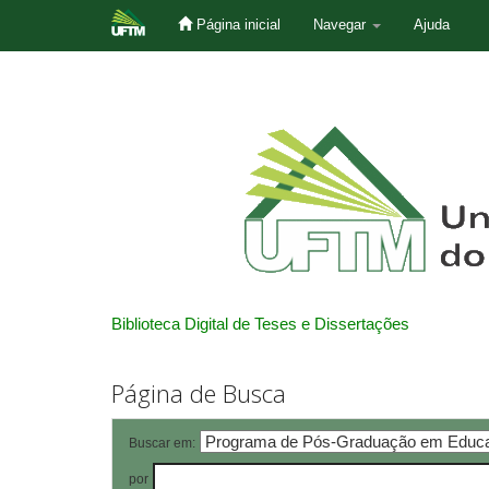
Página inicial
Navegar
Ajuda
Skip
navigation
Biblioteca Digital de Teses e Dissertações
Página de Busca
Buscar em:
por