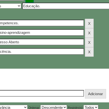
Ordenar
Registro(s)