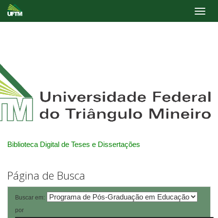
Skip
navigation
Biblioteca Digital de Teses e Dissertações
Página de Busca
Buscar em:
por