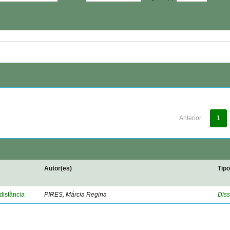
Anterior
1
Autor(es)
Tip
distância
PIRES, Márcia Regina
Diss