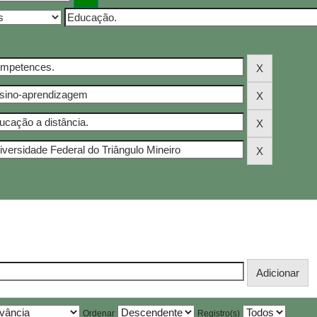
Ordenar
Registro(s)