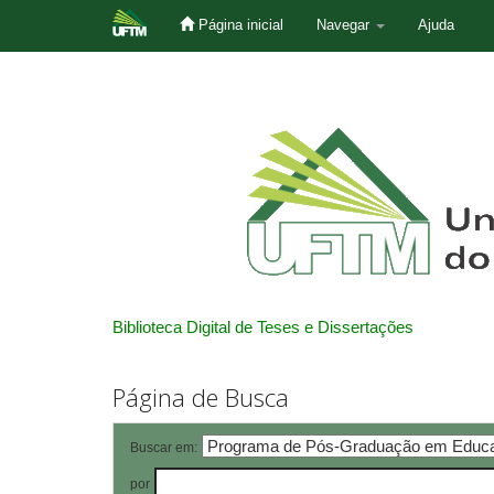
Página inicial
Navegar
Ajuda
Skip
navigation
Biblioteca Digital de Teses e Dissertações
Página de Busca
Buscar em:
por