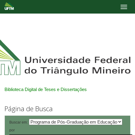
Skip
navigation
Biblioteca Digital de Teses e Dissertações
Página de Busca
Buscar em:
por