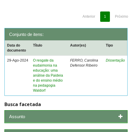
Anterior
1
Próximo
Conjunto de itens:
Data do
Título
Autor(es)
Tipo
documento
29-Ago-2024
O resgate da
FERRO, Carolina
Dissertação
eudaimonia na
Defensor Ribeiro
educação: uma
análise da Paideia
e do ensino médio
na pedagogia
Waldorf
Busca facetada
Assunto