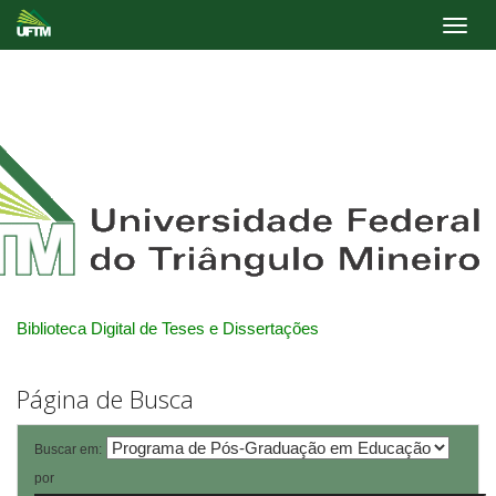
Skip
navigation
Biblioteca Digital de Teses e Dissertações
Página de Busca
Buscar em:
por