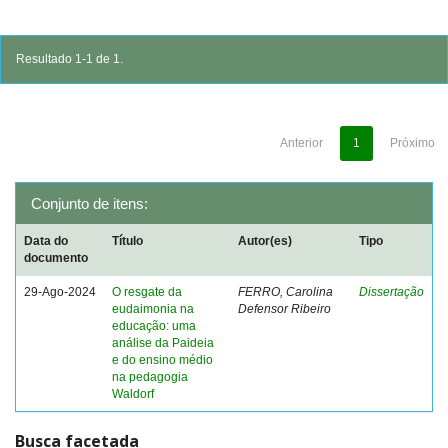
Resultado 1-1 de 1.
Anterior
1
Próximo
Conjunto de itens:
Data do
Título
Autor(es)
Tipo
documento
29-Ago-2024
O resgate da
FERRO, Carolina
Dissertação
eudaimonia na
Defensor Ribeiro
educação: uma
análise da Paideia
e do ensino médio
na pedagogia
Waldorf
Busca facetada