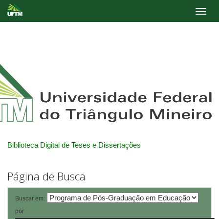
Skip
navigation
Biblioteca Digital de Teses e Dissertações
Página de Busca
Buscar em:
por