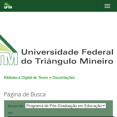
Skip
navigation
Biblioteca Digital de Teses e Dissertações
Página de Busca
Buscar em:
por