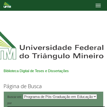
Skip
navigation
Biblioteca Digital de Teses e Dissertações
Página de Busca
Buscar em:
por