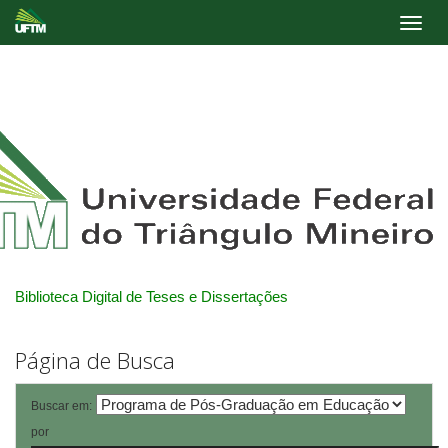
Skip
navigation
Biblioteca Digital de Teses e Dissertações
Página de Busca
Buscar em:
por