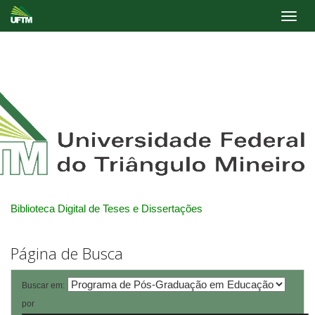
Skip
navigation
Biblioteca Digital de Teses e Dissertações
Página de Busca
Buscar em:
por