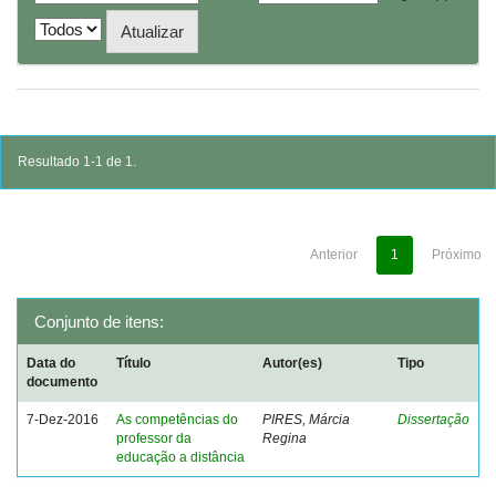
Resultado 1-1 de 1.
Anterior
1
Próximo
Conjunto de itens:
Data do
Título
Autor(es)
Tipo
documento
7-Dez-2016
As competências do
PIRES, Márcia
Dissertação
professor da
Regina
educação a distância