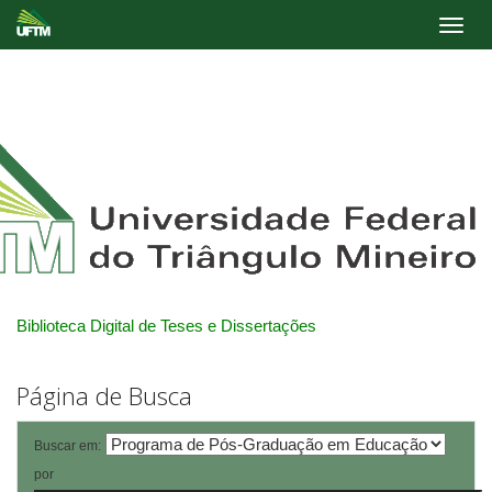
Skip
navigation
Biblioteca Digital de Teses e Dissertações
Página de Busca
Buscar em:
por