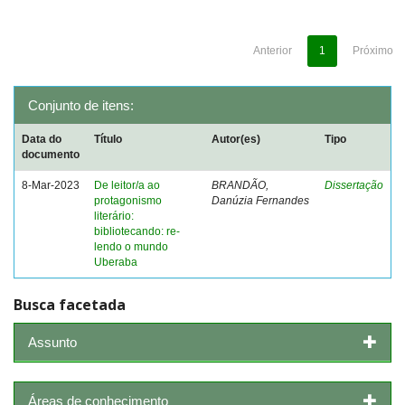
Anterior
1
Próximo
Conjunto de itens:
Data do
Título
Autor(es)
Tipo
documento
8-Mar-2023
De leitor/a ao
BRANDÃO,
Dissertação
protagonismo
Danúzia Fernandes
literário:
bibliotecando: re-
lendo o mundo
Uberaba
Busca facetada
Assunto
Áreas de conhecimento