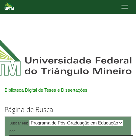
Skip
navigation
Biblioteca Digital de Teses e Dissertações
Página de Busca
Buscar em:
por