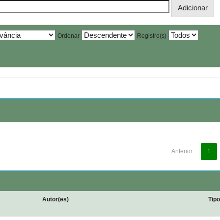
Ordenar
Registro(s)
Anterior
1
Autor(es)
Tip