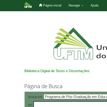
Página inicial
Navegar
Ajuda
Skip
navigation
Biblioteca Digital de Teses e Dissertações
Página de Busca
Buscar em:
por