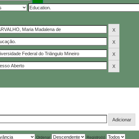
Ordenar
Registro(s)