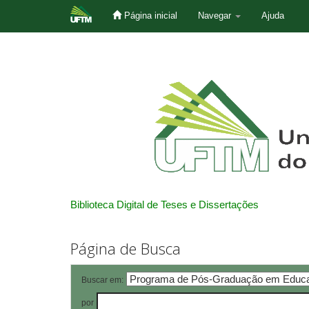
Página inicial
Navegar
Ajuda
Skip
navigation
Biblioteca Digital de Teses e Dissertações
Página de Busca
Buscar em:
por