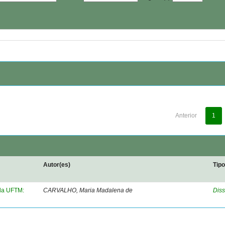
Anterior
1
Autor(es)
Tip
 da UFTM:
CARVALHO, Maria Madalena de
Diss