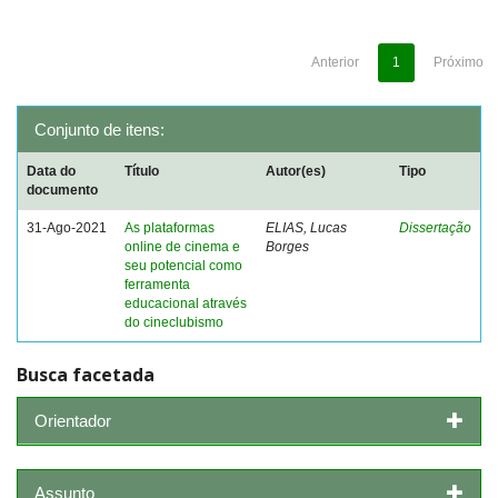
Anterior
1
Próximo
Conjunto de itens:
Data do
Título
Autor(es)
Tipo
documento
31-Ago-2021
As plataformas
ELIAS, Lucas
Dissertação
online de cinema e
Borges
seu potencial como
ferramenta
educacional através
do cineclubismo
Busca facetada
Orientador
Assunto