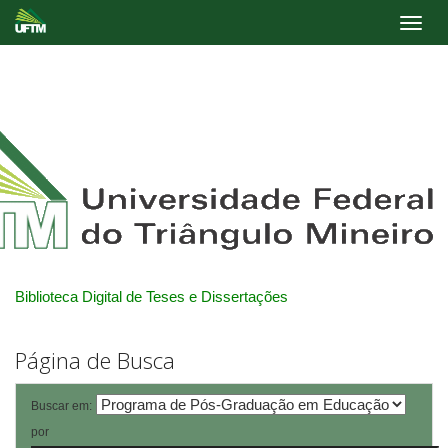
Skip
navigation
Biblioteca Digital de Teses e Dissertações
Página de Busca
Buscar em:
por