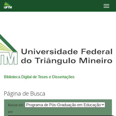
Skip
navigation
Biblioteca Digital de Teses e Dissertações
Página de Busca
Buscar em:
por