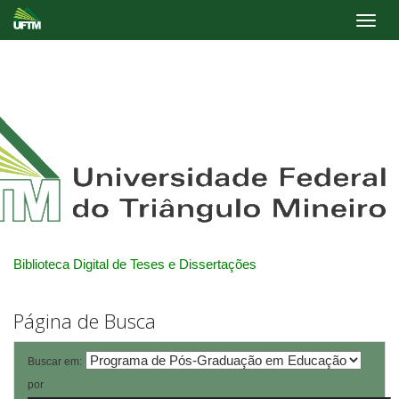
Skip
navigation
Biblioteca Digital de Teses e Dissertações
Página de Busca
Buscar em:
por