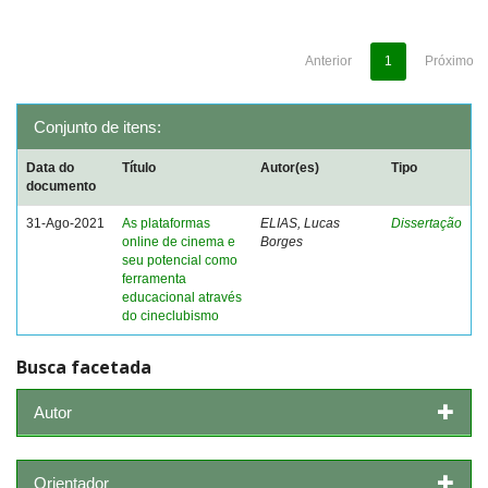
Anterior
1
Próximo
Conjunto de itens:
Data do
Título
Autor(es)
Tipo
documento
31-Ago-2021
As plataformas
ELIAS, Lucas
Dissertação
online de cinema e
Borges
seu potencial como
ferramenta
educacional através
do cineclubismo
Busca facetada
Autor
Orientador