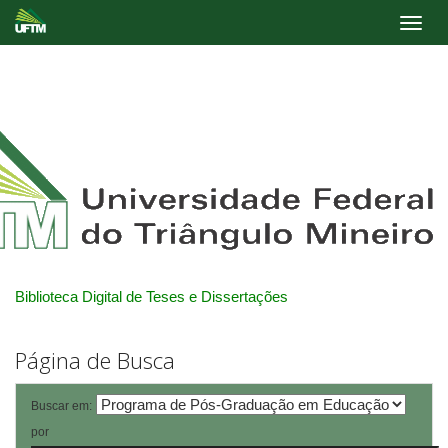
Skip
navigation
Biblioteca Digital de Teses e Dissertações
Página de Busca
Buscar em:
por