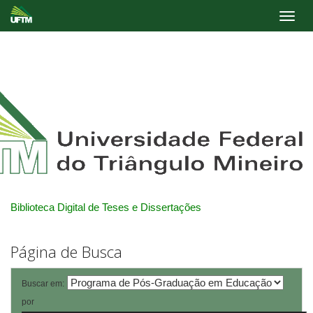
Skip
navigation
Biblioteca Digital de Teses e Dissertações
Página de Busca
Buscar em:
por