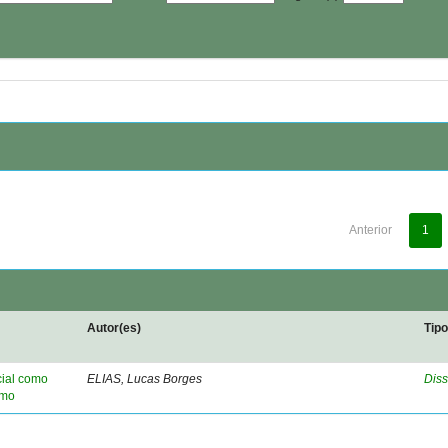
Anterior
1
Autor(es)
Tip
cial como
ELIAS, Lucas Borges
Diss
smo