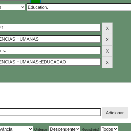
Ordenar
Registro(s)