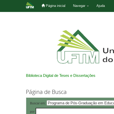
Página inicial
Navegar
Ajuda
Skip
navigation
Biblioteca Digital de Teses e Dissertações
Página de Busca
Buscar em:
por