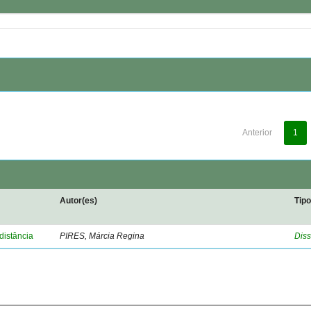
Anterior
1
Autor(es)
Tip
distância
PIRES, Márcia Regina
Diss