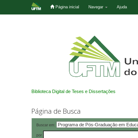
Página inicial
Navegar
Ajuda
Skip
navigation
Biblioteca Digital de Teses e Dissertações
Página de Busca
Buscar em:
por