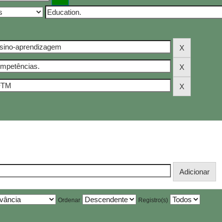
Ordenar
Registro(s)