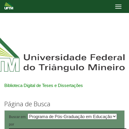
Skip
navigation
Biblioteca Digital de Teses e Dissertações
Página de Busca
Buscar em:
por