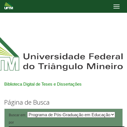
Skip
navigation
Biblioteca Digital de Teses e Dissertações
Página de Busca
Buscar em:
por