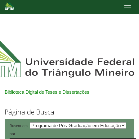
Skip
navigation
Biblioteca Digital de Teses e Dissertações
Página de Busca
Buscar em:
por