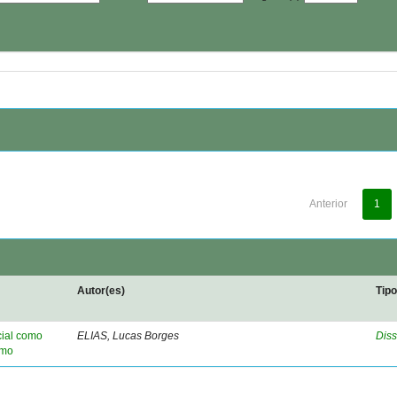
Anterior
1
Autor(es)
Tip
cial como
ELIAS, Lucas Borges
Diss
smo