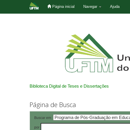
Página inicial
Navegar
Ajuda
Skip
navigation
Biblioteca Digital de Teses e Dissertações
Página de Busca
Buscar em:
por