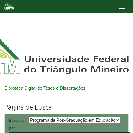
Skip
navigation
Biblioteca Digital de Teses e Dissertações
Página de Busca
Buscar em:
por