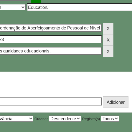
Ordenar
Registro(s)