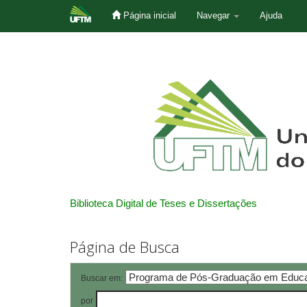
Página inicial
Navegar
Ajuda
Skip
navigation
Biblioteca Digital de Teses e Dissertações
Página de Busca
Buscar em:
por