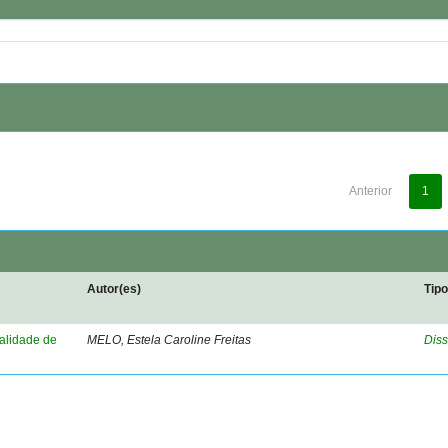
Anterior
1
Autor(es)
Tip
nalidade de
MELO, Estela Caroline Freitas
Diss