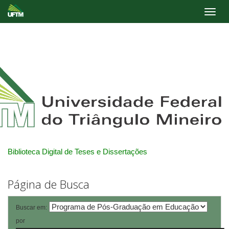
Skip
navigation
Biblioteca Digital de Teses e Dissertações
Página de Busca
Buscar em:
por