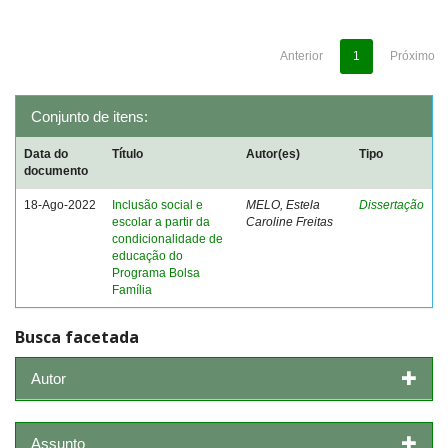
Anterior
1
Próximo
Conjunto de itens:
Data do
Título
Autor(es)
Tipo
documento
18-Ago-2022
Inclusão social e
MELO, Estela
Dissertação
escolar a partir da
Caroline Freitas
condicionalidade de
educação do
Programa Bolsa
Família
Busca facetada
Autor
Assunto