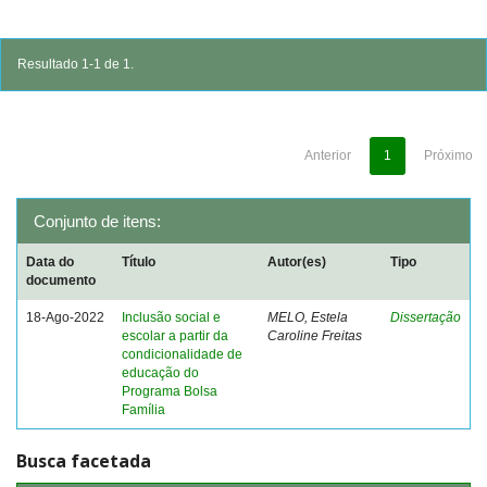
Resultado 1-1 de 1.
Anterior
1
Próximo
Conjunto de itens:
Data do
Título
Autor(es)
Tipo
documento
18-Ago-2022
Inclusão social e
MELO, Estela
Dissertação
escolar a partir da
Caroline Freitas
condicionalidade de
educação do
Programa Bolsa
Família
Busca facetada