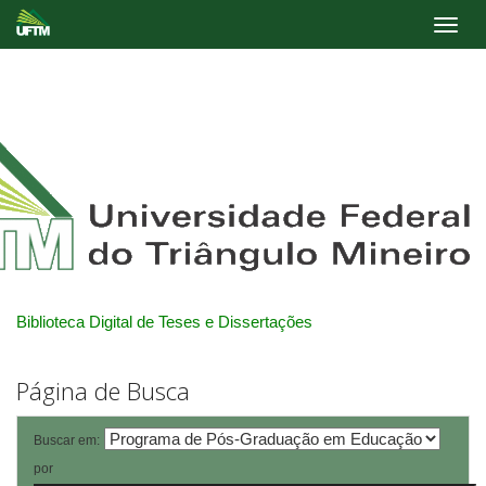
Skip
navigation
Biblioteca Digital de Teses e Dissertações
Página de Busca
Buscar em:
por