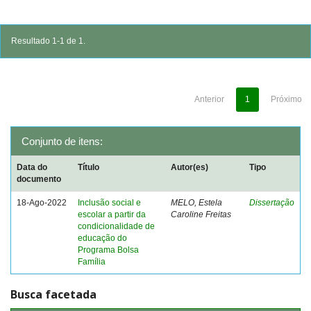
Resultado 1-1 de 1.
Anterior
1
Próximo
Conjunto de itens:
Data do
Título
Autor(es)
Tipo
documento
18-Ago-2022
Inclusão social e
MELO, Estela
Dissertação
escolar a partir da
Caroline Freitas
condicionalidade de
educação do
Programa Bolsa
Família
Busca facetada