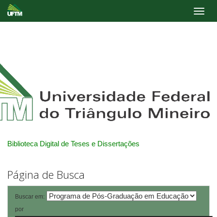
Skip
navigation
Biblioteca Digital de Teses e Dissertações
Página de Busca
Buscar em:
por