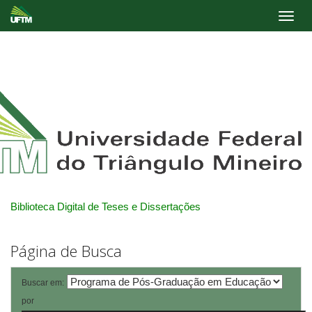
Skip
navigation
Biblioteca Digital de Teses e Dissertações
Página de Busca
Buscar em:
por