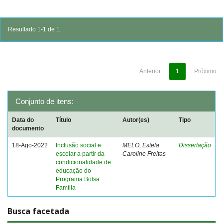
Resultado 1-1 de 1.
Anterior
1
Próximo
Conjunto de itens:
Data do
Título
Autor(es)
Tipo
documento
18-Ago-2022
Inclusão social e
MELO, Estela
Dissertação
escolar a partir da
Caroline Freitas
condicionalidade de
educação do
Programa Bolsa
Família
Busca facetada