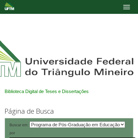
Skip
navigation
Biblioteca Digital de Teses e Dissertações
Página de Busca
Buscar em:
por