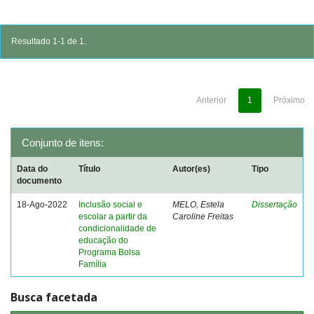
Resultado 1-1 de 1.
Anterior
1
Próximo
Conjunto de itens:
Data do
Título
Autor(es)
Tipo
documento
18-Ago-2022
Inclusão social e
MELO, Estela
Dissertação
escolar a partir da
Caroline Freitas
condicionalidade de
educação do
Programa Bolsa
Família
Busca facetada