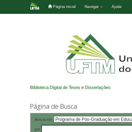
Página inicial
Navegar
Ajuda
Skip
navigation
Biblioteca Digital de Teses e Dissertações
Página de Busca
Buscar em:
por