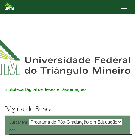
Skip
navigation
Biblioteca Digital de Teses e Dissertações
Página de Busca
Buscar em:
por