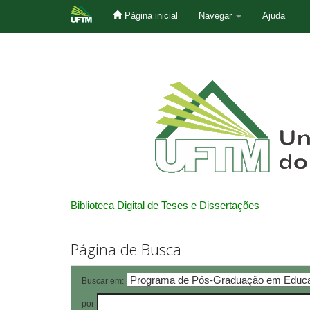
Página inicial
Navegar
Ajuda
Skip
navigation
Biblioteca Digital de Teses e Dissertações
Página de Busca
Buscar em:
por