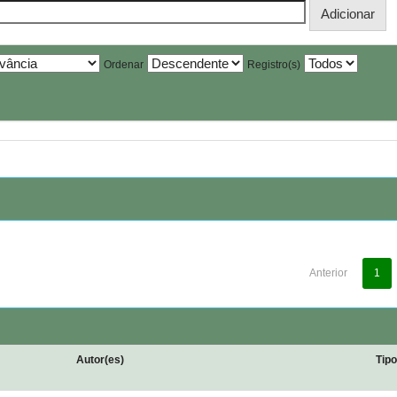
Ordenar
Registro(s)
Anterior
1
Autor(es)
Tip