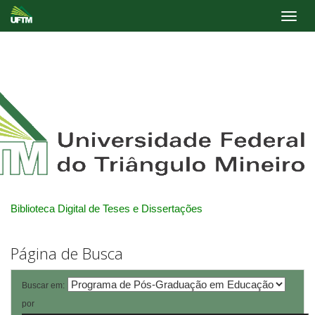
Skip
navigation
Biblioteca Digital de Teses e Dissertações
Página de Busca
Buscar em:
por