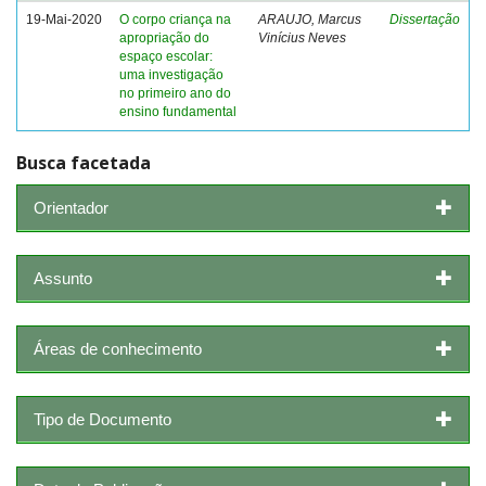
19-Mai-2020
O corpo criança na
ARAUJO, Marcus
Dissertação
apropriação do
Vinícius Neves
espaço escolar:
uma investigação
no primeiro ano do
ensino fundamental
Busca facetada
Orientador
Assunto
Áreas de conhecimento
Tipo de Documento