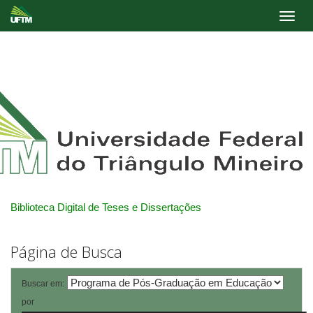
Skip
navigation
Biblioteca Digital de Teses e Dissertações
Página de Busca
Buscar em:
por