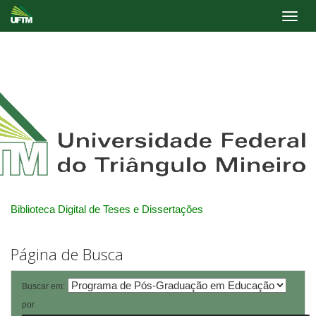
Skip
navigation
Biblioteca Digital de Teses e Dissertações
Página de Busca
Buscar em:
por