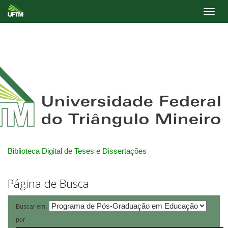
Skip
navigation
Biblioteca Digital de Teses e Dissertações
Página de Busca
Buscar em:
por