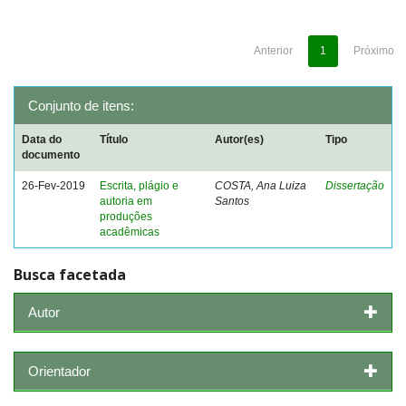
Anterior
1
Próximo
Conjunto de itens:
Data do
Título
Autor(es)
Tipo
documento
26-Fev-2019
Escrita, plágio e
COSTA, Ana Luiza
Dissertação
autoria em
Santos
produções
acadêmicas
Busca facetada
Autor
Orientador