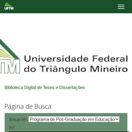
Skip
navigation
Biblioteca Digital de Teses e Dissertações
Página de Busca
Buscar em:
por