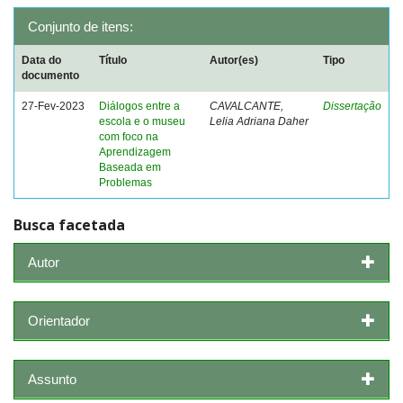
Conjunto de itens:
Data do
Título
Autor(es)
Tipo
documento
27-Fev-2023
Diálogos entre a
CAVALCANTE,
Dissertação
escola e o museu
Lelia Adriana Daher
com foco na
Aprendizagem
Baseada em
Problemas
Busca facetada
Autor
Orientador
Assunto