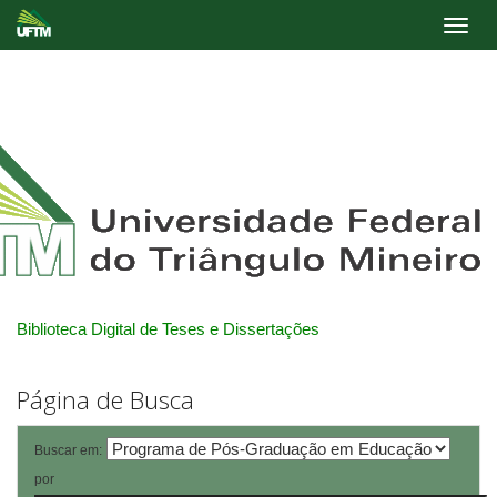
Skip
navigation
Biblioteca Digital de Teses e Dissertações
Página de Busca
Buscar em:
por