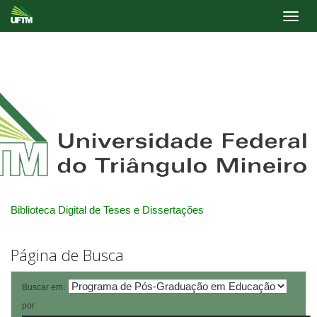
Skip
navigation
Biblioteca Digital de Teses e Dissertações
Página de Busca
Buscar em:
por