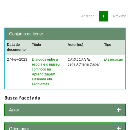
Anterior
1
Próximo
Conjunto de itens:
Data do
Título
Autor(es)
Tipo
documento
27-Fev-2023
Diálogos entre a
CAVALCANTE,
Dissertação
escola e o museu
Lelia Adriana Daher
com foco na
Aprendizagem
Baseada em
Problemas
Busca facetada
Autor
Orientador